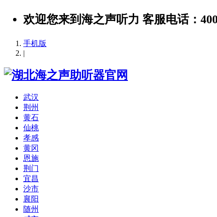
欢迎您来到海之声听力 客服电话：400-889-
手机版
|
武汉
荆州
黄石
仙桃
孝感
黄冈
恩施
荆门
宜昌
沙市
襄阳
随州