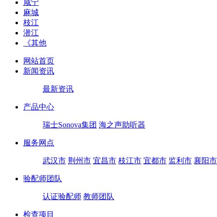
咸宁
麻城
枝江
潜江
《其他
网站首页
新闻资讯
最新资讯
产品中心
瑞士Sonova集团
海之声助听器
服务网点
武汉市
荆州市
宜昌市
枝江市
宜都市
监利市
襄阳市
验配师团队
认证验配师
教师团队
检查项目