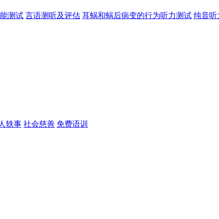
能测试
言语测听及评估
耳蜗和蜗后病变的行为听力测试
纯音听
人轶事
社会慈善
免费语训