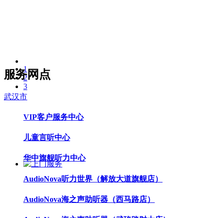
1
服务网点
2
3
武汉市
VIP客户服务中心
儿童言听中心
华中旗舰听力中心
AudioNova听力世界（解放大道旗舰店）
AudioNova海之声助听器（西马路店）