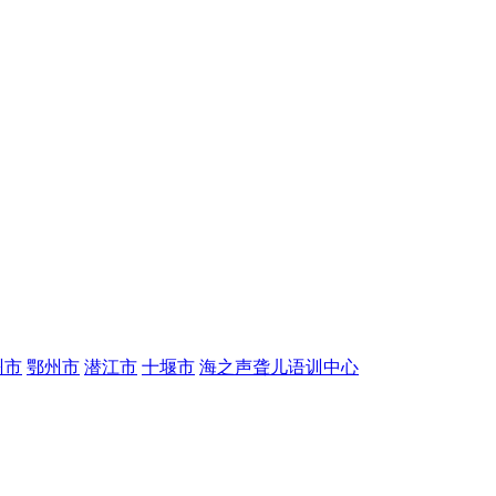
州市
鄂州市
潜江市
十堰市
海之声聋儿语训中心