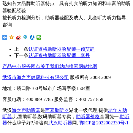
熟知各大品牌助听器特点，具有扎实的听力知识和丰富的助听
器验配经验
擅长听力检测分析，助听器验配及成人、儿童听力听力指导、
咨询
上一条
认证资格助听器验配师---顾艾静
下一条
认证资格助听器验配师---李丹
产品中心
服务网点
关于我们
站内搜索
网站地图
武汉市海之声健康科技有限公司
版权所有 2008-2009
地址：硚口路160号城市广场写字楼1504室
客服电话：400-889-7785 服务监督 ：400-757-858
武汉
海之声助听器
是
西嘉助听器
湖北一级代理,提供
老年人助
听器
,儿童助听器,数码助听器专卖，
助听器价格
全国统一
,助听
器
什么牌子好?,请咨询
武汉助听器
网,
鄂ICP备2022002339号-1