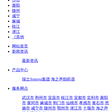
沙市
襄阳
随州
咸宁
麻城
枝江
潜江
《其他
网站首页
新闻资讯
最新资讯
产品中心
瑞士Sonova集团
海之声助听器
服务网点
武汉市
荆州市
宜昌市
枝江市
宜都市
监利市
襄阳
市
黄冈市
麻城市
荆门市
仙桃市
孝感市
黄石市
恩
施市
咸宁市
随州市
鄂州市
潜江市
十堰市
海之声