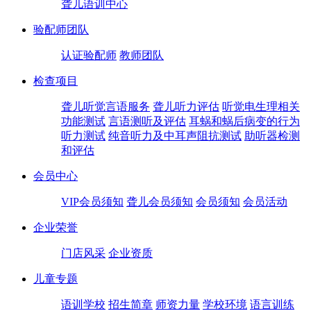
聋儿语训中心
验配师团队
认证验配师
教师团队
检查项目
聋儿听觉言语服务
聋儿听力评估
听觉电生理相关
功能测试
言语测听及评估
耳蜗和蜗后病变的行为
听力测试
纯音听力及中耳声阻抗测试
助听器检测
和评估
会员中心
VIP会员须知
聋儿会员须知
会员须知
会员活动
企业荣誉
门店风采
企业资质
儿童专题
语训学校
招生简章
师资力量
学校环境
语言训练