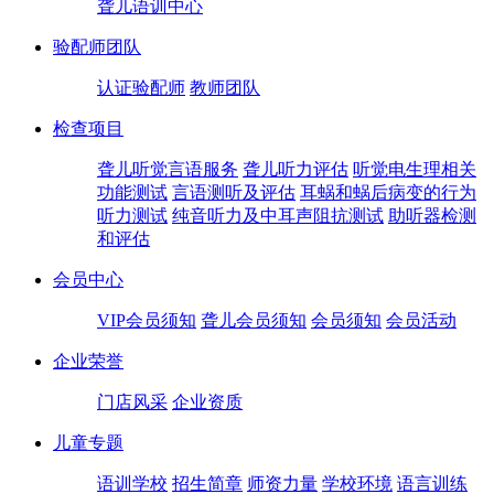
聋儿语训中心
验配师团队
认证验配师
教师团队
检查项目
聋儿听觉言语服务
聋儿听力评估
听觉电生理相关
功能测试
言语测听及评估
耳蜗和蜗后病变的行为
听力测试
纯音听力及中耳声阻抗测试
助听器检测
和评估
会员中心
VIP会员须知
聋儿会员须知
会员须知
会员活动
企业荣誉
门店风采
企业资质
儿童专题
语训学校
招生简章
师资力量
学校环境
语言训练