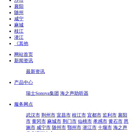
沙市
襄阳
随州
咸宁
麻城
枝江
潜江
《其他
网站首页
新闻资讯
最新资讯
产品中心
瑞士Sonova集团
海之声助听器
服务网点
武汉市
荆州市
宜昌市
枝江市
宜都市
监利市
襄阳
市
黄冈市
麻城市
荆门市
仙桃市
孝感市
黄石市
恩
施市
咸宁市
随州市
鄂州市
潜江市
十堰市
海之声