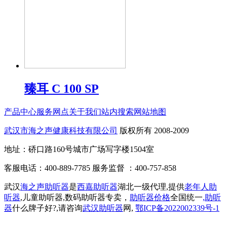
臻耳 C 100 SP
产品中心
服务网点
关于我们
站内搜索
网站地图
武汉市海之声健康科技有限公司
版权所有 2008-2009
地址：硚口路160号城市广场写字楼1504室
客服电话：400-889-7785 服务监督 ：400-757-858
武汉
海之声助听器
是
西嘉助听器
湖北一级代理,提供
老年人助
听器
,儿童助听器,数码助听器专卖，
助听器价格
全国统一
,助听
器
什么牌子好?,请咨询
武汉助听器
网,
鄂ICP备2022002339号-1