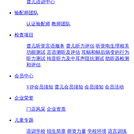
聋儿语训中心
验配师团队
认证验配师
教师团队
检查项目
聋儿听觉言语服务
聋儿听力评估
听觉电生理相关
功能测试
言语测听及评估
耳蜗和蜗后病变的行为
听力测试
纯音听力及中耳声阻抗测试
助听器检测
和评估
会员中心
VIP会员须知
聋儿会员须知
会员须知
会员活动
企业荣誉
门店风采
企业资质
儿童专题
语训学校
招生简章
师资力量
学校环境
语言训练