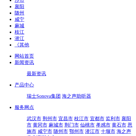
沙市
襄阳
随州
咸宁
麻城
枝江
潜江
《其他
网站首页
新闻资讯
最新资讯
产品中心
瑞士Sonova集团
海之声助听器
服务网点
武汉市
荆州市
宜昌市
枝江市
宜都市
监利市
襄阳
市
黄冈市
麻城市
荆门市
仙桃市
孝感市
黄石市
恩
施市
咸宁市
随州市
鄂州市
潜江市
十堰市
海之声