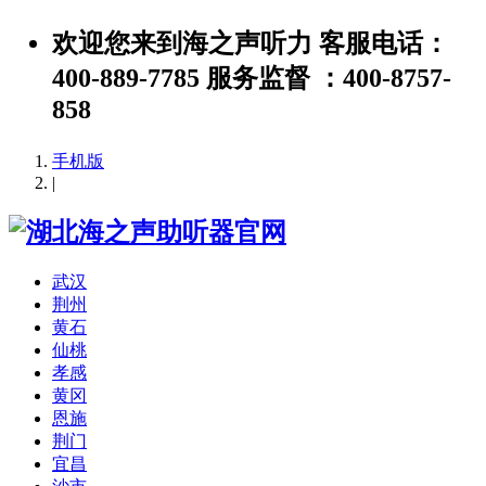
欢迎您来到海之声听力 客服电话：
400-889-7785 服务监督 ：400-8757-
858
手机版
|
武汉
荆州
黄石
仙桃
孝感
黄冈
恩施
荆门
宜昌