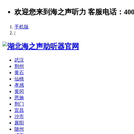
欢迎您来到海之声听力 客服电话：400-889-
手机版
|
武汉
荆州
黄石
仙桃
孝感
黄冈
恩施
荆门
宜昌
沙市
襄阳
随州