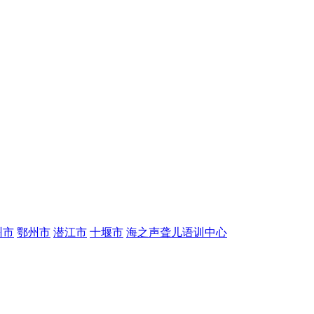
州市
鄂州市
潜江市
十堰市
海之声聋儿语训中心