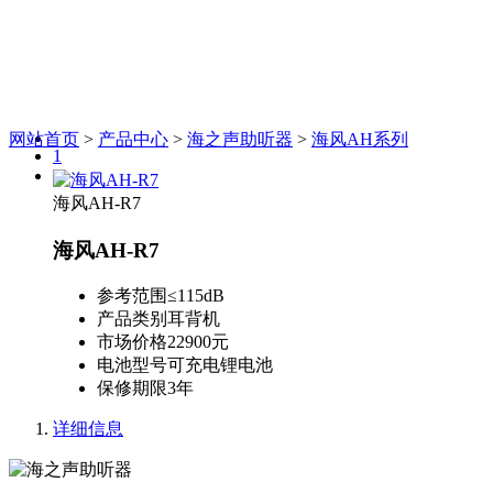
网站首页
>
产品中心
>
海之声助听器
>
海风AH系列
1
2
海风AH-R7
海风AH-R7
参考范围
≤115dB
产品类别
耳背机
市场价格
22900元
电池型号
可充电锂电池
保修期限
3年
详细信息