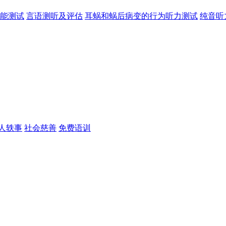
能测试
言语测听及评估
耳蜗和蜗后病变的行为听力测试
纯音听
人轶事
社会慈善
免费语训