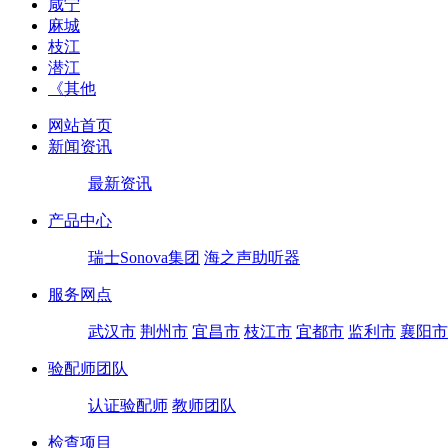
咸宁
麻城
枝江
潜江
《其他
网站首页
新闻资讯
最新资讯
产品中心
瑞士Sonova集团
海之声助听器
服务网点
武汉市
荆州市
宜昌市
枝江市
宜都市
监利市
襄阳市
验配师团队
认证验配师
教师团队
检查项目