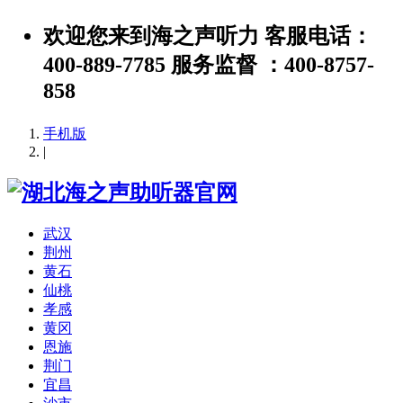
欢迎您来到海之声听力 客服电话：
400-889-7785 服务监督 ：400-8757-
858
手机版
|
武汉
荆州
黄石
仙桃
孝感
黄冈
恩施
荆门
宜昌