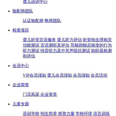
聋儿语训中心
验配师团队
认证验配师
教师团队
检查项目
聋儿听觉言语服务
聋儿听力评估
听觉电生理相关
功能测试
言语测听及评估
耳蜗和蜗后病变的行为
听力测试
纯音听力及中耳声阻抗测试
助听器检测
和评估
会员中心
VIP会员须知
聋儿会员须知
会员须知
会员活动
企业荣誉
门店风采
企业资质
儿童专题
语训学校
招生简章
师资力量
学校环境
语言训练