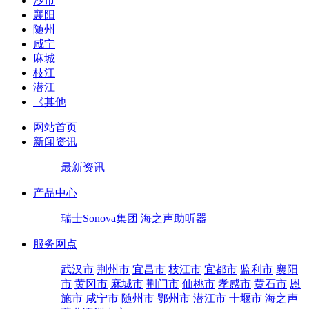
沙市
襄阳
随州
咸宁
麻城
枝江
潜江
《其他
网站首页
新闻资讯
最新资讯
产品中心
瑞士Sonova集团
海之声助听器
服务网点
武汉市
荆州市
宜昌市
枝江市
宜都市
监利市
襄阳
市
黄冈市
麻城市
荆门市
仙桃市
孝感市
黄石市
恩
施市
咸宁市
随州市
鄂州市
潜江市
十堰市
海之声