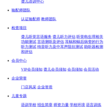
聋儿语训中心
验配师团队
认证验配师
教师团队
检查项目
聋儿听觉言语服务
聋儿听力评估
听觉电生理相关
功能测试
言语测听及评估
耳蜗和蜗后病变的行为
听力测试
纯音听力及中耳声阻抗测试
助听器检测
和评估
会员中心
VIP会员须知
聋儿会员须知
会员须知
会员活动
企业荣誉
门店风采
企业资质
儿童专题
语训学校
招生简章
师资力量
学校环境
语言训练