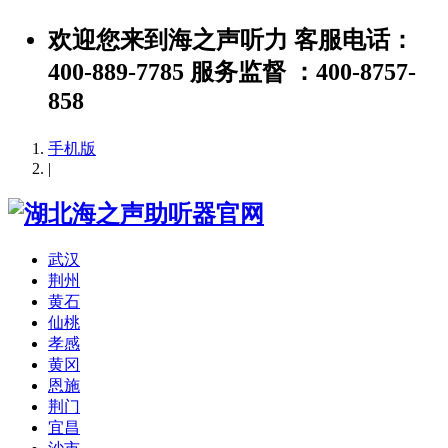
欢迎您来到海之声听力 客服电话：
400-889-7785 服务监督 ：400-8757-
858
手机版
|
武汉
荆州
黄石
仙桃
孝感
黄冈
恩施
荆门
宜昌