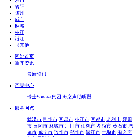
沙市
襄阳
随州
咸宁
麻城
枝江
潜江
《其他
网站首页
新闻资讯
最新资讯
产品中心
瑞士Sonova集团
海之声助听器
服务网点
武汉市
荆州市
宜昌市
枝江市
宜都市
监利市
襄阳
市
黄冈市
麻城市
荆门市
仙桃市
孝感市
黄石市
恩
施市
咸宁市
随州市
鄂州市
潜江市
十堰市
海之声