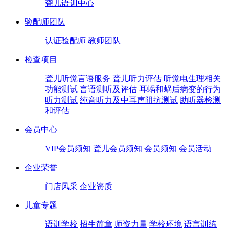
聋儿语训中心
验配师团队
认证验配师
教师团队
检查项目
聋儿听觉言语服务
聋儿听力评估
听觉电生理相关
功能测试
言语测听及评估
耳蜗和蜗后病变的行为
听力测试
纯音听力及中耳声阻抗测试
助听器检测
和评估
会员中心
VIP会员须知
聋儿会员须知
会员须知
会员活动
企业荣誉
门店风采
企业资质
儿童专题
语训学校
招生简章
师资力量
学校环境
语言训练